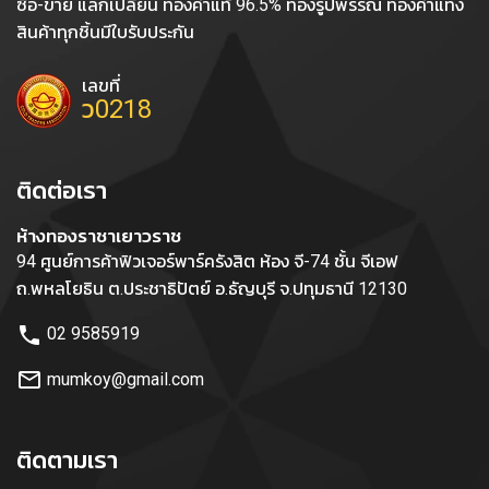
ซื้อ-ขาย แลกเปลี่ยน ทองคำแท้ 96.5% ทองรูปพรรณ ทองคำแท่ง
สินค้าทุกชิ้นมีใบรับประกัน
เลขที่
ว0218
ติดต่อเรา
ห้างทองราชาเยาวราช
94 ศูนย์การค้าฟิวเจอร์พาร์ครังสิต ห้อง จี-74 ชั้น จีเอฟ
ถ.พหลโยธิน ต.ประชาธิปัตย์ อ.ธัญบุรี จ.ปทุมธานี 12130
phone
02 9585919
mail_outline
mumkoy@gmail.com
ติดตามเรา