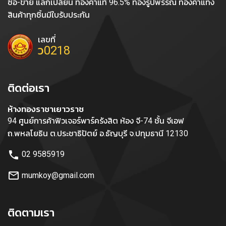
ซื้อ-ขาย แลกเปลี่ยน ทองคำแท้ 96.5% ทองรูปพรรณ ทองคำแท่ง
สินค้าทุกชิ้นมีใบรับประกัน
เลขที่
ว0218
ติดต่อเรา
ห้างทองราชาเยาวราช
94 ศูนย์การค้าฟิวเจอร์พาร์ครังสิต ห้อง จี-74 ชั้น จีเอฟ
ถ.พหลโยธิน ต.ประชาธิปัตย์ อ.ธัญบุรี จ.ปทุมธานี 12130
phone
02 9585919
mail_outline
mumkoy@gmail.com
ติดตามเรา